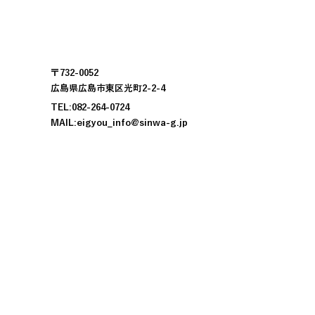
〒732-0052
広島県広島市東区光町2-2-4
TEL:082-264-0724
MAIL:
eigyou_info@sinwa-g.jp
​お知らせ
​所有プログラム
​企業情報​
​本物の仕事とは
会社概要
スタッフが思う「本物の仕事」
動画
人的資本経営
健康経営
​事業内容
橋梁設計事業